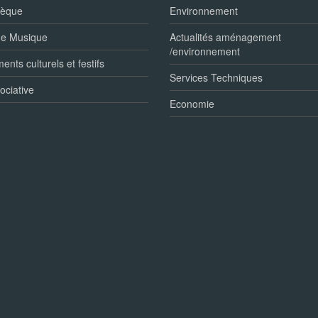
hèque
Environnement
de Musique
Actualités aménagement
/environnement
nts culturels et festifs
Services Techniques
ociative
Economie