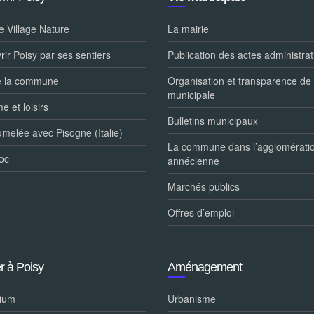
le Village Nature
La mairie
ir Poisy par ses sentiers
Publication des actes administrat
e la commune
Organisation et transparence de 
municipale
e et loisirs
Bulletins municipaux
umelée avec Pisogne (Italie)
La commune dans l’agglomérati
oc
annécienne
Marchés publics
Offres d’emploi
r à Poisy
Aménagement
ium
Urbanisme