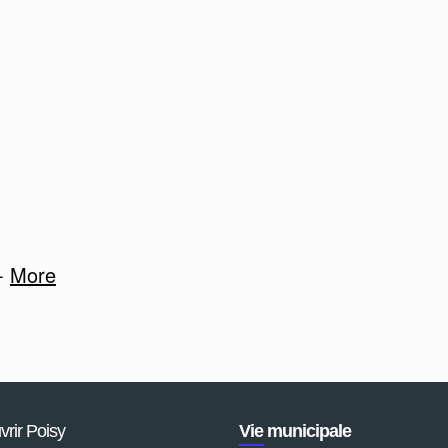
-
More
rir Poisy
Vie municipale