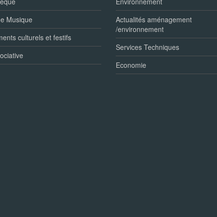
hèque
Environnement
de Musique
Actualités aménagement
/environnement
nts culturels et festifs
Services Techniques
ociative
Economie