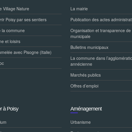
le Village Nature
La mairie
ir Poisy par ses sentiers
Publication des actes administrat
e la commune
Organisation et transparence de 
municipale
e et loisirs
Bulletins municipaux
umelée avec Pisogne (Italie)
La commune dans l’agglomérati
oc
annécienne
Marchés publics
Offres d’emploi
r à Poisy
Aménagement
ium
Urbanisme